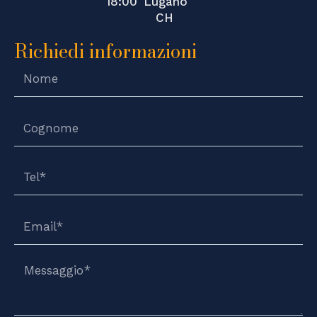
i
r
18:00
Lugano
n
a
CH
m
Richiedi informazioni
Nome*
Cognome*
Tel*
Email*
Messaggio*