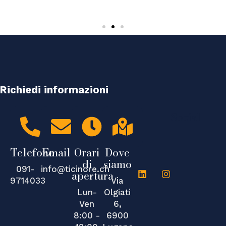
Richiedi informazioni
Social
Telefono
Email
Orari
Dove
di
siamo
091-
info@ticinore.ch
L
I
apertura
9714033
Via
i
n
n
s
Lun-
Olgiati
k
t
Ven
6,
e
a
8:00 -
6900
d
g